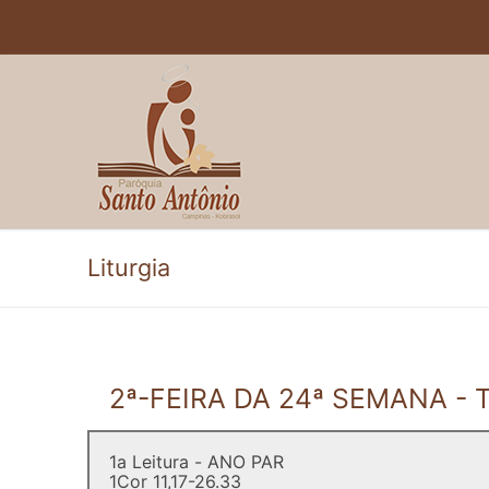
Pular
para
o
conteúdo
Liturgia
2ª-FEIRA DA 24ª SEMANA 
1a Leitura - ANO PAR
1Cor 11,17-26.33