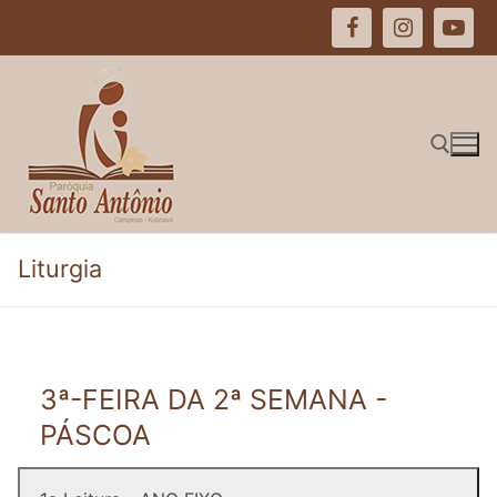
Pular
para
o
conteúdo
Pesquisar por:
Liturgia
3ª-FEIRA DA 2ª SEMANA -
PÁSCOA