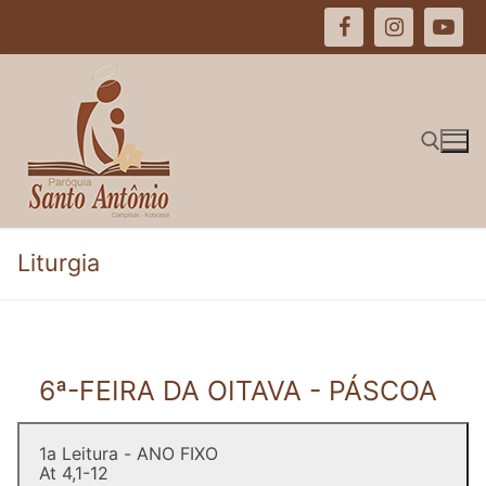
Pular
para
o
conteúdo
Pesquisar por:
Liturgia
6ª-FEIRA DA OITAVA - PÁSCOA
1a Leitura - ANO FIXO
At 4,1-12