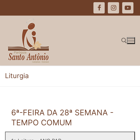
Pular
para
o
conteúdo
Pesquisar por:
Liturgia
6ª-FEIRA DA 28ª SEMANA -
TEMPO COMUM