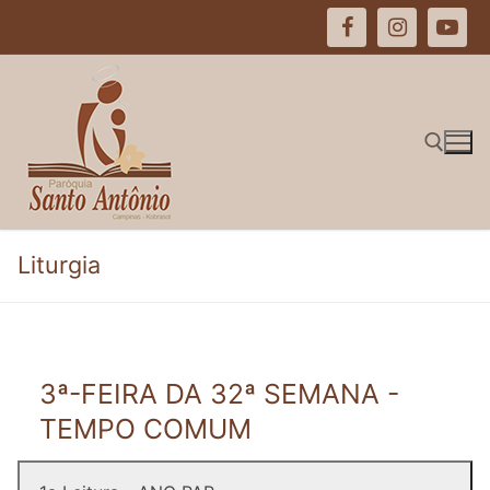
Pular
para
o
conteúdo
Pesquisar por:
Liturgia
3ª-FEIRA DA 32ª SEMANA -
TEMPO COMUM