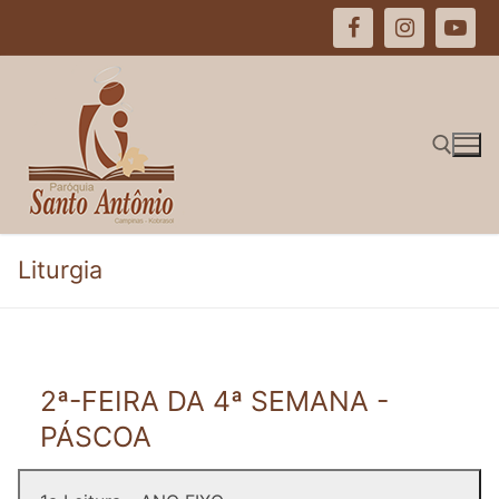
Pular
para
o
conteúdo
Pesquisar por:
Liturgia
2ª-FEIRA DA 4ª SEMANA -
PÁSCOA