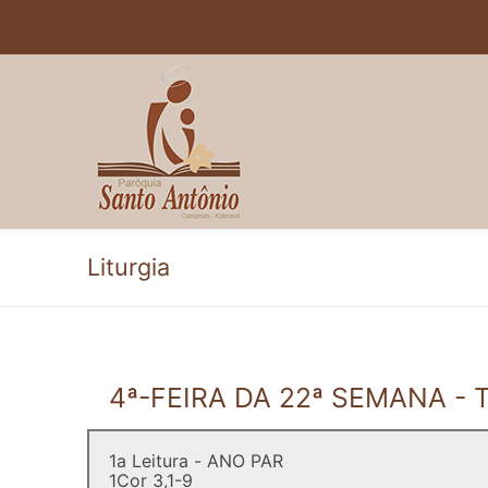
Pular
para
o
conteúdo
Liturgia
4ª-FEIRA DA 22ª SEMANA 
1a Leitura - ANO PAR
1Cor 3,1-9