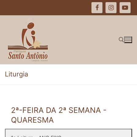
Pular
para
o
conteúdo
Pesquisar por:
Liturgia
2ª-FEIRA DA 2ª SEMANA -
QUARESMA