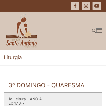
Pular
para
o
conteúdo
Pesquisar por:
Liturgia
3º DOMINGO - QUARESMA
1a Leitura - ANO A
Ex 17,3-7