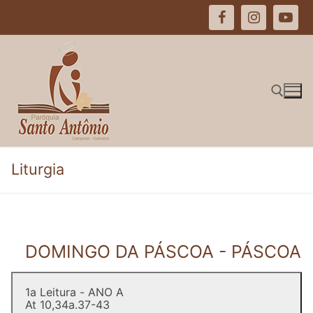
Pular
para
o
conteúdo
Pesquisar por:
Liturgia
DOMINGO DA PÁSCOA - PÁSCOA
1a Leitura - ANO A
At 10,34a.37-43