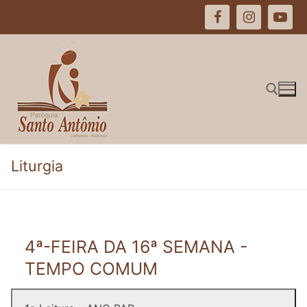
Pular
para
o
conteúdo
Pesquisar por:
Liturgia
4ª-FEIRA DA 16ª SEMANA -
TEMPO COMUM