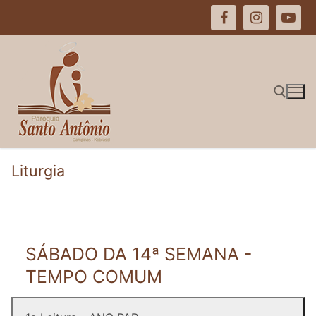
Pular
para
o
conteúdo
Pesquisar por:
Liturgia
SÁBADO DA 14ª SEMANA -
TEMPO COMUM