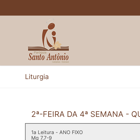
Pular
para
o
conteúdo
Liturgia
2ª-FEIRA DA 4ª SEMANA - 
1a Leitura - ANO FIXO
Mq 7,7-9