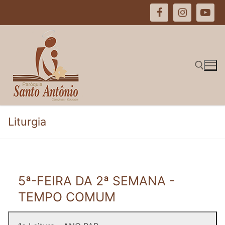
Pular
para
o
conteúdo
Pesquisar por:
Liturgia
5ª-FEIRA DA 2ª SEMANA -
TEMPO COMUM