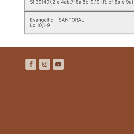
Sl 39(40),2 e 4ab.7-8a.8b-9.10 (R. cf 8a e 9a)
Evangelho - SANTORAL
Lc 10,1-9