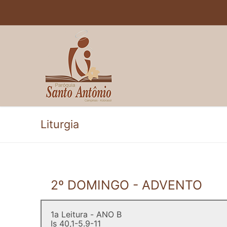
Pular
para
o
conteúdo
Liturgia
2º DOMINGO - ADVENTO
1a Leitura - ANO B
Is 40,1-5.9-11