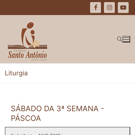
Pular
para
o
conteúdo
Pesquisar por:
Liturgia
SÁBADO DA 3ª SEMANA -
PÁSCOA