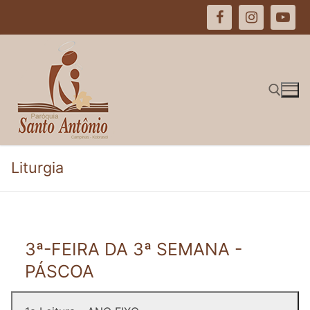
Pular
para
o
conteúdo
Pesquisar por:
Liturgia
3ª-FEIRA DA 3ª SEMANA -
PÁSCOA