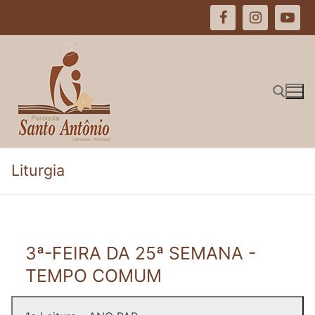
Pular
para
o
conteúdo
Pesquisar por:
Liturgia
3ª-FEIRA DA 25ª SEMANA -
TEMPO COMUM