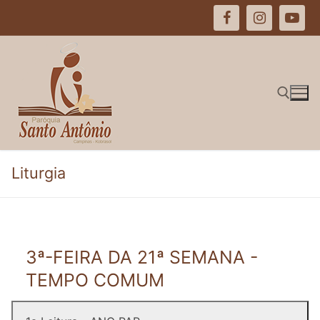
Pular
para
o
conteúdo
Pesquisar por:
Liturgia
3ª-FEIRA DA 21ª SEMANA -
TEMPO COMUM